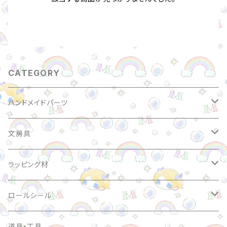
CATEGORY
ハンドメイドパーツ
アクリルビーズ
文房具
パールビーズ
バインダー
ラッピング材
アルファベットビーズ
シール・ステッカー
サンキューシール
ロールシール
アクリルチャーム
マスキングテープ
ケアシール
ラウンド
道具・工具