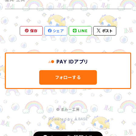
アクリルカボション・デコパーツ
ミニカード
リボン
スクエア
保存
シェア
LINE
ポスト
ガラスカボション
ハロウィン
ダイカット
スペーサー
クリスマス
PAY IDアプリ
エンドパーツ
バレンタイン
フォローする
キーホルダー
© まみー工房
ヘアピン ヘアパーツ
Powered by
ピアス イヤリング