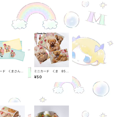
ード くまさんの
ミニカード くま 85*
86*54ｍｍ 3
55ミリ 5枚 日本
¥50
り 日本製 メッ
製 m0000000071
 m00000
4
14