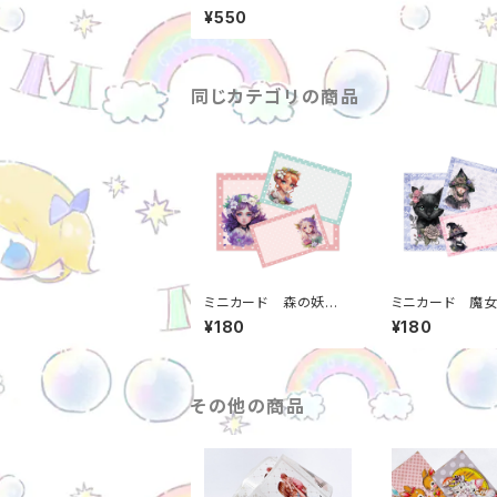
ール 女の子 25ミ
¥550
リ 約500枚 1ロー
ル m0000000054
9
同じカテゴリの商品
ミニカード 森の妖
ミニカード 魔
精 86*54mm 30
の晩餐会 86*
¥180
¥180
枚入り 日本製 メッ
30枚入り 
セージカード m00000
メッセージカード m0
000816
000000813
その他の商品