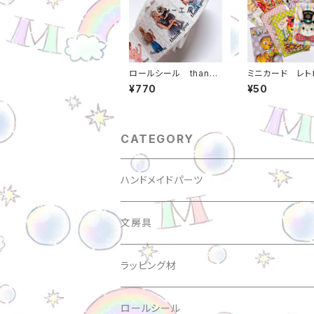
ロールシール thank
ミニカード レト
you サンキューシー
5*55ミリ 5
¥770
¥50
ル 女の子 くま ス
日本製 m00000000
クエア 約3*4セン
713
チ 1巻（約500） レト
ロ 当店オリジナル m
00000000715
CATEGORY
ハンドメイドパーツ
アクリルビーズ
文房具
パールビーズ
バインダー
ラッピング材
アルファベットビーズ
シール・ステッカー
サンキューシール
ロールシール