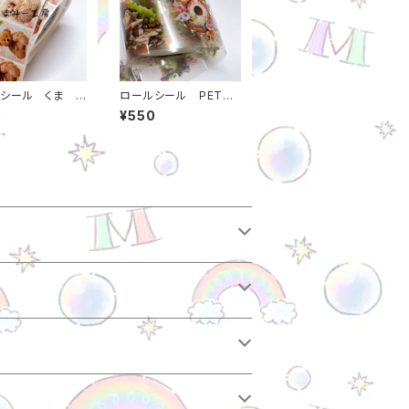
シール くま ス
ロールシール PET
 約3*4セン
背景 風景 装飾 約
0
¥550
巻（約500） レト
4センチ幅*5メートル
店オリジナル m
当店オリジナル m000
0000716
00000719