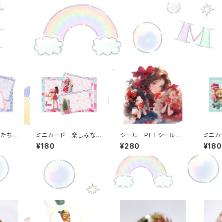
女たち
ミニカード 楽しみなク
シール PETシール
ミニカ
54mm
リスマス 86*54mm
プリンセス りんご姫
変身 
¥180
¥280
¥180
日本製
30枚入り 日本製
うさぎ姫 10枚セット
0枚入
0
メッセージカード m00
6*6cm 人物ステッカ
セージカード
000000815
ー セルフカット m00
0008
000000824