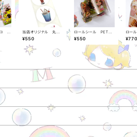
ロ 8
当店オリジナル 丸シ
ロールシール PET
ロール
枚入り
ール ジュース 飲み
森の妖精 約4センチ
クエア
¥550
¥550
¥77
物 25ミリ 約500
幅*5メートル 当店オ
チ 1
枚 1ロール m0000
リジナル フラワープリ
ロ 当
0000550
ンセス m000000007
0000
18