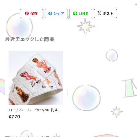
保存
シェア
LINE
ポスト
最近チェックした商品
ロールシール for you 約4*3
センチ 1巻（約500枚） 女の
¥770
子 くま 当店オリジナル m00
000000722