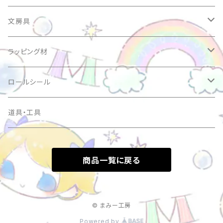
アクリルビーズ
文房具
パールビーズ
バインダー
ラッピング材
アルファベットビーズ
シール・ステッカー
サンキューシール
ロールシール
アクリルチャーム
マスキングテープ
ケアシール
ラウンド
道具・工具
アクリルカボション・デコパーツ
ミニカード
リボン
スクエア
商品一覧に戻る
ガラスカボション
ハロウィン
ダイカット
スペーサー
クリスマス
© まみー工房
Powered by