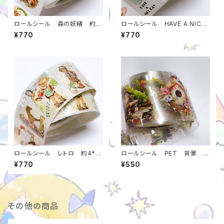
ロールシール 森の妖精 約4
ロールシール HAVE A NICE
*3センチ 1巻（約500枚） 当
DAY 約4*3センチ 1巻（約50
¥770
¥770
店オリジナル m0000000072
0枚） 女の子 くま 当店オリ
3
ジナル m00000000721
ロールシール レトロ 約4*3
ロールシール PET 背景 風
センチ 1巻（約500枚） 当店
景 装飾 約4センチ幅*5メー
¥770
¥550
オリジナル m00000000720
トル 当店オリジナル m0000
0000719
その他の商品