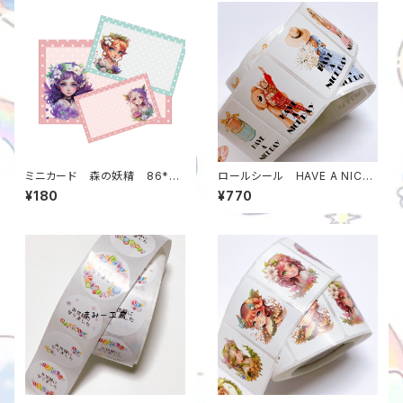
ミニカード 森の妖精 86*54
ロールシール HAVE A NICE
mm 30枚入り 日本製 メッ
DAY 約4*3センチ 1巻（約50
¥180
¥770
セージカード m0000000081
0枚） 女の子 くま 当店オリ
6
ジナル m00000000721