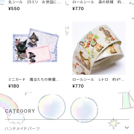
丸シール 25ミリ お世話にな
ロールシール 森の妖精 約4
りました 1ロール（約500枚）
*3センチ 1巻（約500枚） 当
¥550
¥770
当店オリジナル m0000000
店オリジナル m0000000072
0621
3
ミニカード 魔女たちの晩餐
ロールシール レトロ 約4*3
会 86*54mm 30枚入り
センチ 1巻（約500枚） 当店
¥180
¥770
日本製 メッセージカード m00
オリジナル m00000000720
000000813
CATEGORY
ハンドメイドパーツ