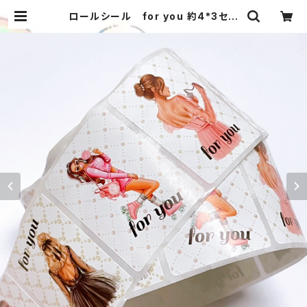
ロールシール for you 約4*3セン
チ 1巻（約500枚） 女の子 くま
当店オリジナル m00000000722
| まみー工房